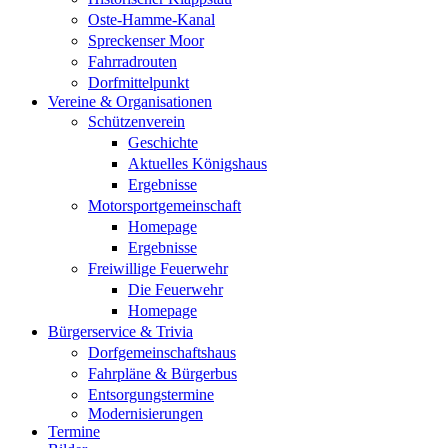
Oste-Hamme-Kanal
Spreckenser Moor
Fahrradrouten
Dorfmittelpunkt
Vereine & Organisationen
Schützenverein
Geschichte
Aktuelles Königshaus
Ergebnisse
Motorsportgemeinschaft
Homepage
Ergebnisse
Freiwillige Feuerwehr
Die Feuerwehr
Homepage
Bürgerservice & Trivia
Dorfgemeinschaftshaus
Fahrpläne & Bürgerbus
Entsorgungstermine
Modernisierungen
Termine